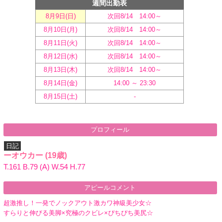
週間出勤表
8月9日(
日
)
次回8/14 14:00～
8月10日(
月
)
次回8/14 14:00～
8月11日(
火
)
次回8/14 14:00～
8月12日(
水
)
次回8/14 14:00～
8月13日(
木
)
次回8/14 14:00～
8月14日(
金
)
14:00 ～ 23:30
8月15日(
土
)
-
プロフィール
日記
ーオウカー
(19歳)
T.161 B.79 (A) W.54 H.77
アピールコメント
超激推し！一発でノックアウト激カワ神級美少女☆
すらりと伸びる美脚×究極のクビレ×ぴちぴち美尻☆